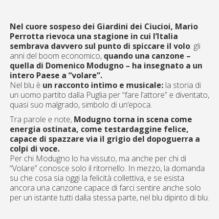
Nel cuore sospeso dei Giardini dei Ciucioi, Mario
Perrotta rievoca una stagione in cui l’Italia
sembrava davvero sul punto di spiccare il volo
: gli
anni del boom economico,
quando una canzone –
quella di Domenico Modugno – ha insegnato a un
intero Paese a “volare”.
Nel blu è
un racconto intimo e musicale:
la storia di
un uomo partito dalla Puglia per “fare l’attore” e diventato,
quasi suo malgrado, simbolo di un’epoca.
Tra parole e note,
Modugno torna in scena come
energia ostinata, come testardaggine felice,
capace di spazzare via il grigio del dopoguerra a
colpi di voce.
Per chi Modugno lo ha vissuto, ma anche per chi di
“Volare” conosce solo il ritornello. In mezzo, la domanda
su che cosa sia oggi la felicità collettiva, e se esista
ancora una canzone capace di farci sentire anche solo
per un istante tutti dalla stessa parte, nel blu dipinto di blu.