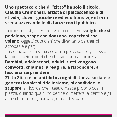
Uno spettacolo che di “zitto” ha solo il titolo.
Claudio Cremonesi, artista di palcoscenico e di
strada, clown, giocoliere ed equilibrista, entra in
scena azzerando le distanze con il pubblico.
In pochi minuti, un grande gioco collettivo:
valigie che si
pedalano, scope che danzano, copertoni che
volano
, oggetti quotidiani che diventano partner di
acrobazie e gag.
La comicità fisica si intreccia a improvvisazioni, riflessioni
lampo, citazioni poetiche che sbucano a sorpresa
.
Bambini, adolescenti, adulti: tutti vengono
coinvolti, chiamati a reagire, a rispondere, a
lasciarsi sorprendere.
Zitto Zitto è un antidoto a ogni distanza sociale e
generazionale: si ride insieme, si condivide lo
stupore
, si ricorda che il teatro nasce proprio così, in
piazza, quando qualcuno decide di mettersi al centro e gli
altri si fermano a guardare, e a partecipare.