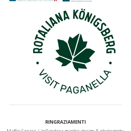
RINGRAZIAMENTI
Maffei Service | InPandora graphic design & photogrphy